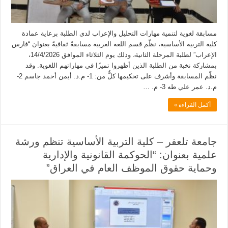
مسابقة لغوية لتنمية مهارات التحليل والإعراب لدى الطلبة برعاية عمادة
كلية التربية الأساسية، نظّم قسم اللغة العربية مسابقةً ثقافيةً بعنوان “فارس
الإعراب” لطلبة المرحلة الثانية، وذلك يوم الثلاثاء الموافق 14/4/2026،
بمشاركة نخبة من الطلبة الذين أظهروا تميزًا في مهاراتهم اللغوية. وقد
نظّم المسابقة وأشرف على تحكيمها كلٌّ من: 1- م.د. أيمن أحمد جاسم 2-
م.د. عمر علي طه 3- م. …
أكمل القراءة »
جامعة تلعفر – كلية التربية الأساسية تنظم ورشة
علمية بعنوان: “الحوكمة القانونية والإدارية
وحماية حقوق الموظف العام في العراق”