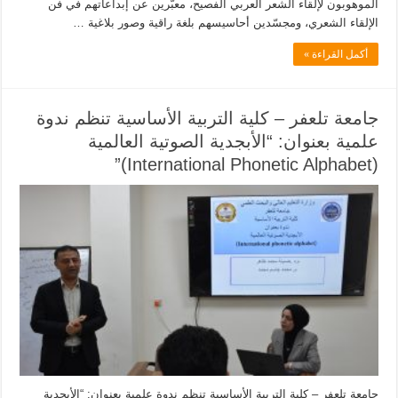
الموهوبون لإلقاء الشعر العربي الفصيح، معبّرين عن إبداعاتهم في فن
الإلقاء الشعري، ومجسّدين أحاسيسهم بلغة راقية وصور بلاغية …
أكمل القراءة »
جامعة تلعفر – كلية التربية الأساسية تنظم ندوة
علمية بعنوان: “الأبجدية الصوتية العالمية
(International Phonetic Alphabet)”
جامعة تلعفر – كلية التربية الأساسية تنظم ندوة علمية بعنوان: “الأبجدية