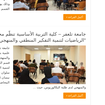
القسم. 
أكمل القراءة »
جامعة تلعفر – كلية التربية الأساسية تنظّم م
“الرياضيات لتنمية التفكير المنطقي والمنهجي
جامعة تل
علمية بع
والمنهجي
قسم الر
لتنمية ا
المحاضر
والمنهجي لدى طلبة البكالوريوس، حيث …
أكمل القراءة »