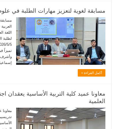
مسابقة لغوية لتعزيز مهارات الطلبة في علوم 
مسابقة ل
العربية 
اللغة ال
لطلبة ال
تميزاً ف
إسماعيل 2- م.د. صباح 
أكمل القراءة »
معاونا عميد كلية التربية الأساسية يعقدان اج
العلمية
معاونا ع
تدريسيي 
الأساسية
المدرس 