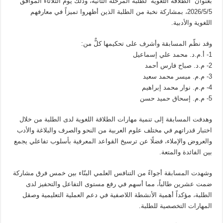
بعنوان “الطلاقة اللغوية” لطلبة المرحلة الثانية، وذلك يوم الثلاثاء الموافق
2026/5/5، بمشاركة نخبة من الطلبة الذين أظهروا تميزاً في معارفهم
اللغوية والأدبية.
وقد نظّم المسابقة وأشرف على تحكيمها كلٌّ من:
1- أ.م.د. محمد علي إسماعيل
2- م.د. صباح فارس أحمد
3- م.م. ميسر محمد سعيد
4- م.م. نوار محمد إبراهيم
5- م.م. إسحاق حميد حسن
وهدفت المسابقة إلى تنمية مهارات الطلاقة اللغوية لدى الطلبة من خلال
اختبار قدراتهم في مختلف علوم العربية من النحو والصرف والبلاغة والأدب
والعروض والإملاء، فضلًا عن ترسيخ القواعد المعرفية بأسلوب تفاعلي يجمع
بين الفائدة والمتعة.
وشهدت المسابقة أجواءً من التنافس العلمي البنّاء بين خمس فرق مشاركة
ضمت عشرين طالباً، مما أسهم في رفع مستوى التفاعل والتحفيز لدى
الطلبة، مؤكداً أهمية الأنشطة اللاصفية في دعم العملية التعليمية وصقل
المهارات التخصصية للطلبة.