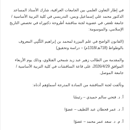
في إطار التعاون العلمي بين الجامعات العراقية، شارك الأستاذ المساعد
الدكتور محمد علي إسماعيل ويس، التدريسي في كلية التربية الأساسية /
جامعة تلعفر، في عضوية لجنة مناقشة أطروحة دكتوراه في تخصص التاريخ
الإسلامي، والموسومة:
(القانون الواضح في علم البيزرة لمحمد بن إبراهيم الكُتُبِي المعروف
بالوطواط (718هـ/1318م) – دراسة وتحقيق)
والمقدمة من الطالب زهير عبد زيد شمخي الفتلاوي، وذلك يوم الأربعاء
الموافق 2026/4/29، على قاعة المناقشات في كلية التربية الأساسية /
جامعة الموصل.
وتألفت لجنة المناقشة من السادة المدرجة أسماؤهم أدناه:
أ. د. فتحي سالم حميدي – رئيسًا
أ. د. عمر قحطان عبد اللطيف – عضوًا
أ. م. د. سعد عمر محمد – عضوًا