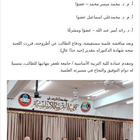
أ. م. د. محمد ميسر محمد – عضوًا
أ. م. د. محمدعلي اسماعيل عضوا
أ. د. رائد أمير عبد الله – عضوًا ومشرفًا
وبعد مناقشة علمية مستفيضة، ودفاع الطالب عن أطروحته، قررت اللجنة
منحه شهادة الدكتوراه بتقدير (جيد جدًا عالٍ).
وتتقدم عمادة كلية التربية الأساسية / جامعة تلعفر بتهانيها للطالب، متمنيةً
له دوام التوفيق والنجاح في مسيرته العلمية.