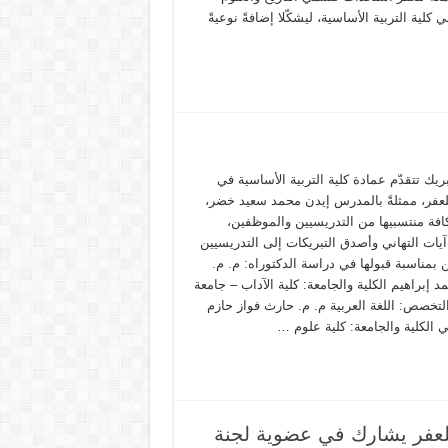
ي كلية التربية الأساسية، ليشكّلا إضافةً نوعيةً
بريك تتقدّم عمادة كلية التربية الأساسية في
لعفر، ممثلةً بالمدرس إيدن محمد سعيد خضر،
افة منتسبيها من التدريسيين والموظفين،
يات التهاني وأصدق التبريكات إلى التدريسيين
 بمناسبة قبولها في دراسة الدكتوراه: م. م.
د إبراهيم الكلية والجامعة: كلية الآداب – جامعة
لتخصص: اللغة العربية م. م. حارث فواز حازم
 الكلية والجامعة: كلية علوم …
تلعفر يشارك في عضوية لجنة