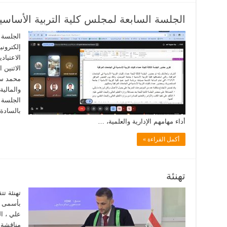
الجلسة السابعة لمجلس كلية التربية الأساسية
الجلسة 
إلكترون
محمد سع
والمالي
الجلسة ب
بالسادة
أداء مهامهم الإدارية والعلمية، …
أكمل القراءة »
تهنئة
تهنئة تت
بأسمى آ
علي ، ا
مناقشة 