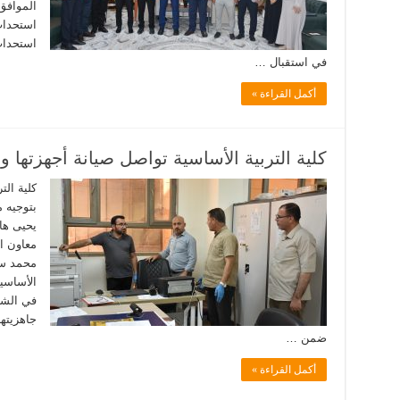
استحداث
استحداث
في استقبال …
أكمل القراءة »
كلية التربية الأساسية تواصل صيانة أجهزتها وم
كلية الت
بتوجيه 
يحيى ها
معاون ال
محمد سع
الأساسي
في الشع
جاهزيته
ضمن …
أكمل القراءة »