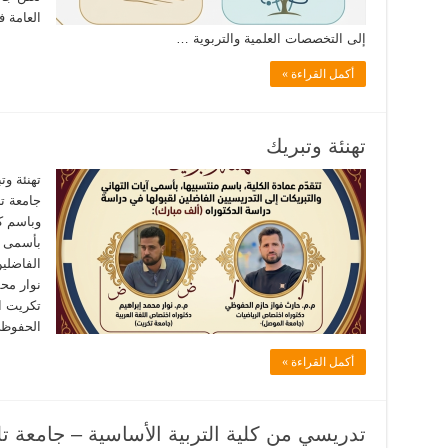
العامة ف
إلى التخصصات العلمية والتربوية …
أكمل القراءة »
تهنئة وتبريك
تهنئة وت
جامعة ت
وباسم ك
بأسمى آ
الفاضلين
نوار محم
تكريت ا
الحفوظي
أكمل القراءة »
تدريسي من كلية التربية الأساسية – جامعة 