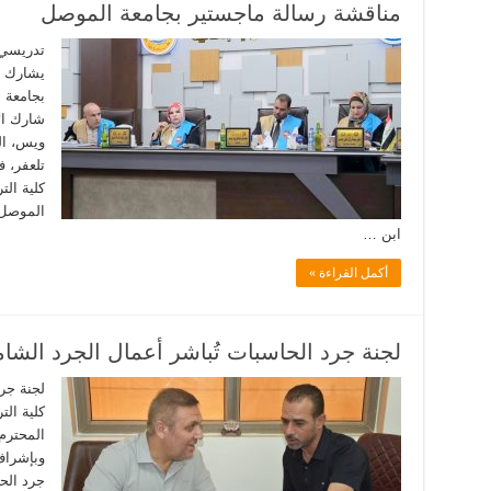
مناقشة رسالة ماجستير بجامعة الموصل
تدريسي م
يشارك ف
بجامعة 
شارك ال
ويس، ال
تلعفر، 
كلية الت
الموصل،
ابن …
أكمل القراءة »
لجنة جرد الحاسبات تُباشر أعمال الجرد الشام
لجنة جر
كلية الت
المحترم
وبإشراف