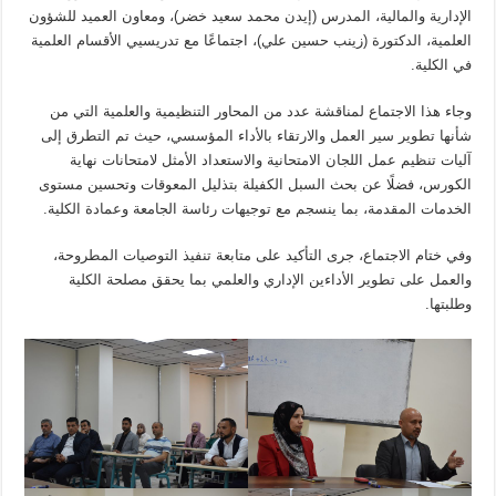
الإدارية والمالية، المدرس (إيدن محمد سعيد خضر)، ومعاون العميد للشؤون
العلمية، الدكتورة (زينب حسين علي)، اجتماعًا مع تدريسيي الأقسام العلمية
في الكلية.
وجاء هذا الاجتماع لمناقشة عدد من المحاور التنظيمية والعلمية التي من
شأنها تطوير سير العمل والارتقاء بالأداء المؤسسي، حيث تم التطرق إلى
آليات تنظيم عمل اللجان الامتحانية والاستعداد الأمثل لامتحانات نهاية
الكورس، فضلًا عن بحث السبل الكفيلة بتذليل المعوقات وتحسين مستوى
الخدمات المقدمة، بما ينسجم مع توجيهات رئاسة الجامعة وعمادة الكلية.
وفي ختام الاجتماع، جرى التأكيد على متابعة تنفيذ التوصيات المطروحة،
والعمل على تطوير الأداءين الإداري والعلمي بما يحقق مصلحة الكلية
وطلبتها.