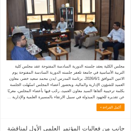
مجلس الكلية يعقد جلسته الدورية السادسة المفتوحة عقد مجلس كلية
التربية الأساسية في جامعة تلعفر جلسته الدورية السادسة المفتوحة يوم
الاثنين الموافق 2026/6/1، برئاسة المدرس ايدن محمد سعيد خضر، معاون
العميد للشؤون الإدارية والمالية، وبحضور أعضاء المجلس استُهلت الجلسة
بكلمة ترحيبية ألقاها السيد معاون العميد، رحّب فيها بأعضاء المجلس، معربًا
عن تقديره للجهود المبذولة في سبيل الارتقاء بالمسيرة العلمية والإدارية …
أكمل القراءة »
جانب من فعاليات المؤتمر العلمي الأول لمناقشة