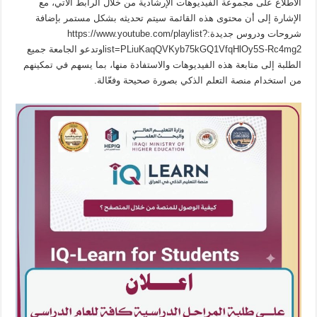
الاطلاع على مجموعة الفيديوهات الإرشادية من خلال الرابط الآتي، مع
الإشارة إلى أن محتوى هذه القائمة سيتم تحديثه بشكل مستمر بإضافة
شروحات ودروس جديدة:https://www.youtube.com/playlist?
list=PLiuKaqQVKyb75kGQ1VfqHlOy5S-Rc4mg2وتدعو الجامعة جميع
الطلبة إلى متابعة هذه الفيديوهات والاستفادة منها، بما يسهم في تمكينهم
من استخدام منصة التعلم الذكي بصورة صحيحة وفعّالة.