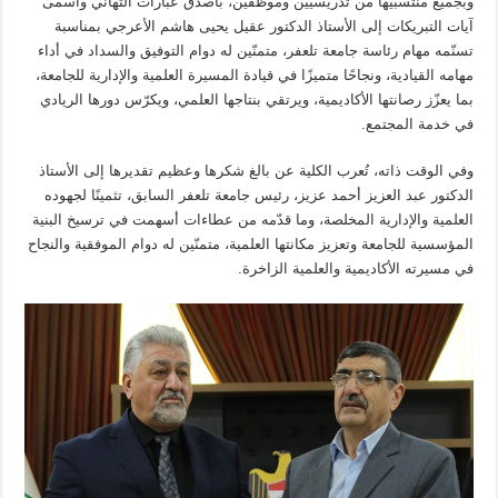
وبجميع منتسبيها من تدريسيين وموظفين، بأصدق عبارات التهاني وأسمى
آيات التبريكات إلى الأستاذ الدكتور عقيل يحيى هاشم الأعرجي بمناسبة
تسنّمه مهام رئاسة جامعة تلعفر، متمنّين له دوام التوفيق والسداد في أداء
مهامه القيادية، ونجاحًا متميزًا في قيادة المسيرة العلمية والإدارية للجامعة،
بما يعزّز رصانتها الأكاديمية، ويرتقي بنتاجها العلمي، ويكرّس دورها الريادي
في خدمة المجتمع.
وفي الوقت ذاته، تُعرب الكلية عن بالغ شكرها وعظيم تقديرها إلى الأستاذ
الدكتور عبد العزيز أحمد عزيز، رئيس جامعة تلعفر السابق، تثمينًا لجهوده
العلمية والإدارية المخلصة، وما قدّمه من عطاءات أسهمت في ترسيخ البنية
المؤسسية للجامعة وتعزيز مكانتها العلمية، متمنّين له دوام الموفقية والنجاح
في مسيرته الأكاديمية والعلمية الزاخرة.