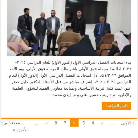
بدء امتحانات الفصل الدراسي الأول (الدور الأول) للعام الدراسي ٢٠٢٥–
٢٠٢٦ لطلبة المرحلة فوق الأولى باشر طلبة المرحلة فوق الأولى، يوم الأحد
الموافق ٤/١/٢٠٢٦، أداء امتحانات الفصل الدراسي الأول (الدور الأول) للعام
الدراسي ٢٠٢٥–٢٠٢٦، بإشراف مباشر من قبل الأستاذ الدكتور خليل خضر
عبو، عميد كلية التربية الأساسية، وبمتابعة معاوني العميد للشؤون العلمية
والإدارية، م.د زينب حسين علي و م. إيدن محمد …
أكمل القراءة »
6
« الأولى
...
«
4
5
7
8
»
...
صفحة 6 من 9
الأخيرة »