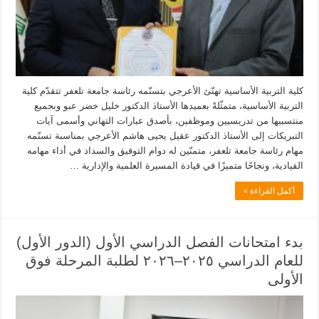
كلية التربية الأساسية تهنّئ الأعرجي بتسنّمه رئاسة جامعة تلعفر تتقدّم كلية
التربية الأساسية، متمثّلةً بعميدها الأستاذ الدكتور خليل خضر عبو وبجميع
منتسبيها من تدريسيين وموظفين، بأصدق عبارات التهاني وأسمى آيات
التبريكات إلى الأستاذ الدكتور عقيل يحيى هاشم الأعرجي بمناسبة تسنّمه
مهام رئاسة جامعة تلعفر، متمنّين له دوام التوفيق والسداد في أداء مهامه
القيادية، ونجاحًا متميزًا في قيادة المسيرة العلمية والإدارية …
أكمل القراءة »
بدء امتحانات الفصل الدراسي الأول (الدور الأول)
للعام الدراسي ٢٠٢٥–٢٠٢٦ لطلبة المرحلة فوق
الأولى