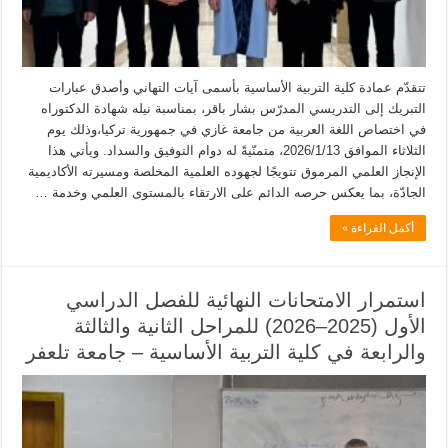
تتقدّم عمادة كلية التربية الأساسية بأسمى آيات التهاني وأصدق عبارات
التبريك إلى التدريسي المدرّس بشار باقر، بمناسبة نيله شهادة الدكتوراه
في اختصاص اللغة العربية من جامعة غازي في جمهورية تركيا،وذلك يوم
الثلاثاء الموافق 2026/1/13، متمنّيةً له دوام التوفيق والسداد. ويأتي هذا
الإنجاز العلمي المرموق تتويجًا لجهوده العلمية المخلصة ومسيرته الأكاديمية
الجادّة، بما يعكس حرصه الدائم على الارتقاء بالمستوى العلمي وخدمة …
أكمل القراءة »
استمرار الامتحانات النهائية للفصل الدراسي
الأول (2025–2026) للمراحل الثانية والثالثة
والرابعة في كلية التربية الأساسية – جامعة تلعفر