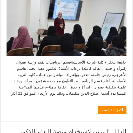
جامعة تلعفر / كلية التربية الأساسيةقسم الرياضيات يقيم ورشة بعنوان
(امرأة واحدة… ثقافة كاملة) برعاية الأستاذ الدكتور عقيل يحيى هاشم
الأعرجي، رئيس جامعة تلعفر، وبإشراف مباشر من عمادة كلية التربية
الأساسية، أقام قسم الرياضيات، بالتعاون مع وحدة شؤون المرأة، ورشة
علمية تثقيفية بعنوان «امرأة واحدة… ثقافة كاملة»، قدّمتها المدرّسة
المساعدة أسماء صلاح الدين سليمان، وذلك يوم الأربعاء الموافق 11 آذار
…
أكمل القراءة »
الدليل المرئي لاستخدام منصة التعلم الذكي