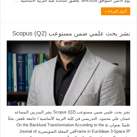
يوم الاثنين الموافق 6/4/2026، بحضور أساتذة كلية التربية الأساسية. …
أكمل القراءة »
نشر بحث علمي ضمن مستوعب Scopus (Q2)
نشر بحث علمي ضمن مستوعب Scopus (Q2) نشر المدرس المساعد
غسان علي محمود، التدريسي في كلية التربية الأساسية / جامعة تلعفر، بحثًا
علميًا بعنوان:On the Bäcklund Transformation According to the q-
Frame in Euclidean 3-Space R³في المجلة السويسرية Journal of