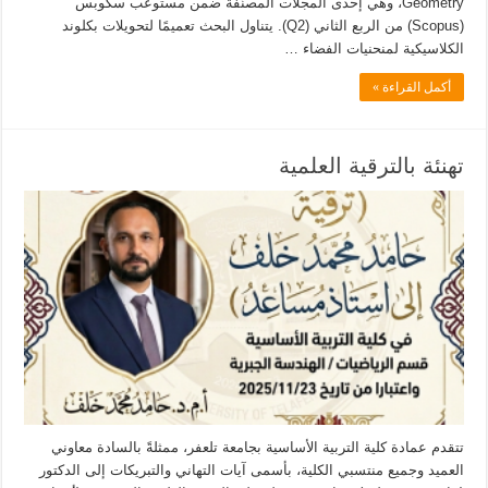
Geometry، وهي إحدى المجلات المصنَّفة ضمن مستوعب سكوبس
(Scopus) من الربع الثاني (Q2). يتناول البحث تعميمًا لتحويلات بكلوند
الكلاسيكية لمنحنيات الفضاء …
أكمل القراءة »
تهنئة بالترقية العلمية
تتقدم عمادة كلية التربية الأساسية بجامعة تلعفر، ممثلةً بالسادة معاوني
العميد وجميع منتسبي الكلية، بأسمى آيات التهاني والتبريكات إلى الدكتور