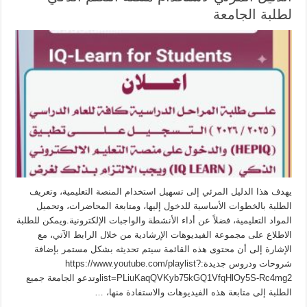
لطلبة الجامعة
يهدف هذا الدليل المرئي إلى تسهيل استخدام المنصة التعليمية، وتعريف
الطلبة بالخطوات الأساسية للدخول إليها، ومتابعة المحاضرات، وتحميل
المواد التعليمية، فضلاً عن أداء الأنشطة والواجبات الإلكترونية.ويمكن للطلبة
الاطلاع على مجموعة الفيديوهات الإرشادية من خلال الرابط الآتي، مع
الإشارة إلى أن محتوى هذه القائمة سيتم تحديثه بشكل مستمر بإضافة
شروحات ودروس جديدة:https://www.youtube.com/playlist?
list=PLiuKaqQVKyb75kGQ1VfqHlOy5S-Rc4mg2وتدعو الجامعة جميع
الطلبة إلى متابعة هذه الفيديوهات والاستفادة منها، …