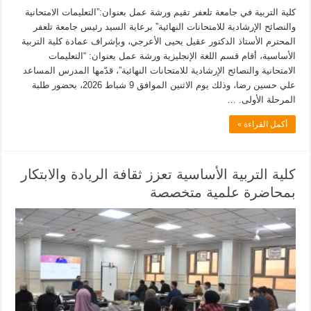
كلية التربية في جامعة تلعفر تقيم ورشة عمل بعنوان:”التعليمات الامتحانية
والنصائح الإرشادية للامتحانات النهائية” برعاية السيد رئيس جامعة تلعفر
المحترم الأستاذ الدكتور عقيل يحيى الأعرجي، وبإشراف عمادة كلية التربية
الأساسية، أقام قسم اللغة الإنجليزية ورشة عمل بعنوان: “التعليمات
الامتحانية والنصائح الإرشادية للامتحانات النهائية”، قدّمها المدرس المساعد
علي حسين رضا، وذلك يوم الاثنين الموافق 9 شباط 2026، بحضور طلبة
المرحلة الأولى. …
أكمل القراءة »
كلية التربية الأساسية تعزز ثقافة الريادة والابتكار
بمحاضرة علمية متخصصة