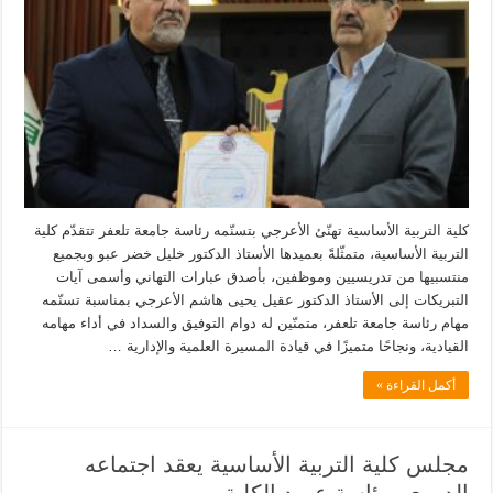
كلية التربية الأساسية تهنّئ الأعرجي بتسنّمه رئاسة جامعة تلعفر تتقدّم كلية
التربية الأساسية، متمثّلةً بعميدها الأستاذ الدكتور خليل خضر عبو وبجميع
منتسبيها من تدريسيين وموظفين، بأصدق عبارات التهاني وأسمى آيات
التبريكات إلى الأستاذ الدكتور عقيل يحيى هاشم الأعرجي بمناسبة تسنّمه
مهام رئاسة جامعة تلعفر، متمنّين له دوام التوفيق والسداد في أداء مهامه
القيادية، ونجاحًا متميزًا في قيادة المسيرة العلمية والإدارية …
أكمل القراءة »
مجلس كلية التربية الأساسية يعقد اجتماعه