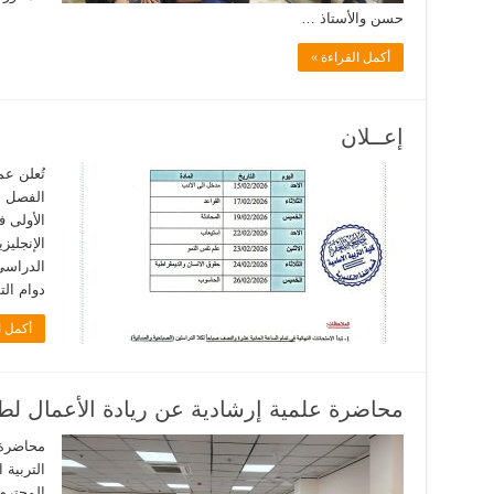
حسن والأستاذ …
أكمل القراءة »
إعــلان
تُعلن عم
الفصل ال
الأولى ف
الإنجليز
دوام الت
أكمل ا
محاضرة علمية إرشادية عن ريادة الأعمال لطلب
محاضرة 
التربية 
المحترم