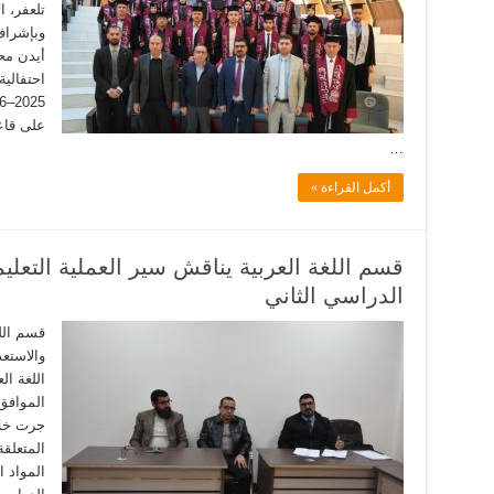
تلعفر، ا
وبإشراف
أيدن مح
احتفالية
على قاع
…
أكمل القراءة »
قسم اللغة العربية يناقش سير العملية التعلي
الدراسي الثاني
قسم اللغ
والاستع
اللغة ال
جرت خلال
المتعلقة
المواد 