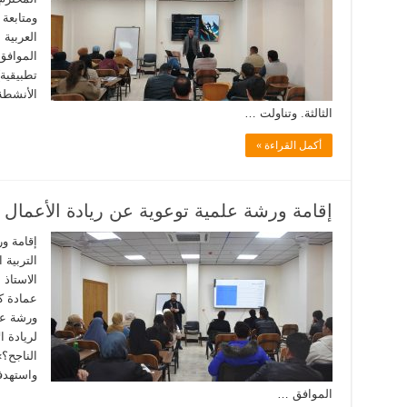
ومتابعة 
العربية 
تطبيقية
الأنشطة 
الثالثة. وتناولت …
أكمل القراءة »
إقامة ورشة علمية توعوية عن ريادة الأعمال ف
إقامة و
التربية 
الاستاذ
عمادة كل
ورشة عم
لريادة 
الناجح؟
واستهدفت
الموافق …