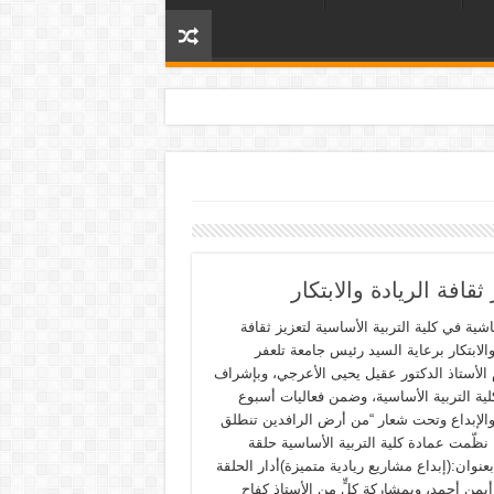
قافة الريادة والابتكار
شية في كلية التربية الأساسية لتعزيز ثقافة
والابتكار برعاية السيد رئيس جامعة تلعفر
 الأستاذ الدكتور عقيل يحيى الأعرجي، وبإشراف
لية التربية الأساسية، وضمن فعاليات أسبوع
 والإبداع وتحت شعار “من أرض الرافدين تنطلق
، نظّمت عمادة كلية التربية الأساسية حلقة
عنوان:(إبداع مشاريع ريادية متميزة)أدار الحلقة
أيمن أحمد، وبمشاركة كلٍّ من الأستاذ كفاح