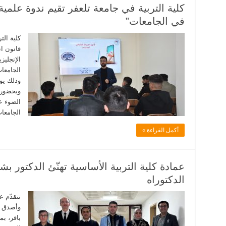
كلية التربية في جامعة تلعفر تقيم ندوة علمية
في الجامعات”
كلية الت
قانون ا
الإنجليز
الجامعا
وبحضور 
الضوء ع
الجامعا
أكمل القراءة »
عمادة كلية التربية الأساسية تهنّئ الدكتور بش
الدكتوراه
تتقدّم ع
وأصدق ع
باقر، بم