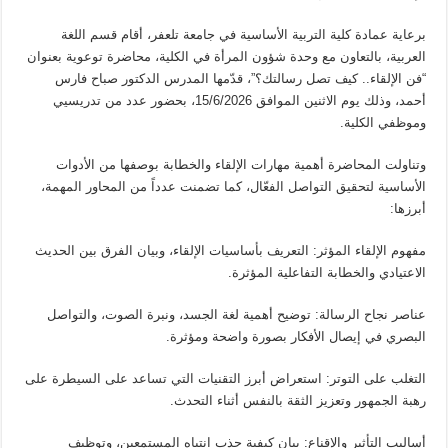
برعاية عمادة كلية التربية الأساسية في جامعة تلعفر، أقام قسم اللغة
العربية، بالتعاون مع وحدة شؤون المرأة في الكلية، محاضرة توعوية بعنوان
“فن الإلقاء.. كيف تصل رسالتك؟”، قدّمها المدرس الدكتور صباح فارس
أحمد، وذلك يوم الاثنين الموافق 15/6/2026، بحضور عدد من تدريسيي
وموظفي الكلية.
وتناولت المحاضرة أهمية مهارات الإلقاء والخطابة بوصفها من الأدوات
الأساسية لتحقيق التواصل الفعّال، كما تضمنت عدداً من المحاور المهمة،
أبرزها:
مفهوم الإلقاء المؤثر: التعريف بأساسيات الإلقاء، وبيان الفرق بين الحديث
الاعتيادي والخطابة التفاعلية المؤثرة.
عناصر نجاح الرسالة: توضيح أهمية لغة الجسد، ونبرة الصوت، والتواصل
البصري في إيصال الأفكار بصورة واضحة ومؤثرة.
التغلب على التوتر: استعراض أبرز التقنيات التي تساعد على السيطرة على
رهبة الجمهور وتعزيز الثقة بالنفس أثناء التحدث.
أساليب التأثير والإقناع: بيان كيفية جذب انتباه المستمعين، وتوظيف