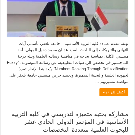
تهنئة تتقدم عمادة كلية التربية الأساسية – جامعة تلعفر، بأسمى آيات
التهاني والتبريكات إلى الباحث السيد عدنان محمد دخيل المولى، أحد
منتسبي الكلية، بمناسبة نجاحه في مناقشة رسالته العلمية ونيله درجة
الماجستير في تخصص الرياضيات التطبيقية، عن رسالته الموسومة: “Fuzzy
Numbers Ranking Through Defuzzification” ويُعد هذا الإنجاز ثمرةً
لجهوده العلمية والبحثية المتميزة، ويجسد حرص منتسبي جامعة تلعفر على
مواصلة مسيرتهم …
أكمل القراءة »
مشاركة بحثية متميزة لتدريسي في كلية التربية
الأساسية في المؤتمر الدولي الحادي عشر
للبحوث العلمية متعددة التخصصات