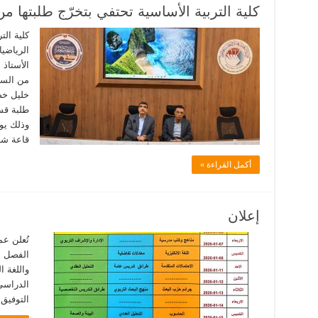
كلية التربية الأساسية تحتفي بتخرّج طلبتها 
كلية الت
الرياضي
الأستاذ 
من السيد
خليل خضر
قاعة شه
أكمل القراءة »
إعلان
تُعلن عم
الفصل ا
واللغة ا
التوفيق 