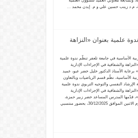
، وبمتابعة معاوني العميد للشؤون العلمية
ية، م.د زينب حسين علي و م. إيدن محمد …
ندوة علمية بعنوان «النزاهة
ربية الأساسية في جامعة تلعفر تنظّم ندوة علمية
النزاهة والشفافية في الإجراءات الإدارية
» برعاية الأستاذ الدكتور خليل خضر عبو، عميد
ربية الأساسية، نظّم قسم الرياضيات وبالتعاون
الإرشاد النفسي والتوجيه التربوي ندوة علمية
النزاهة والشفافية في الإجراءات الإدارية
ة»، قدّمها المدرس المساعد خضر زبير حمزة،
وذلك يوم الاثنين الموافق 30/12/2025، بحضور منتسبي