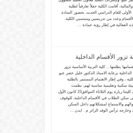
والمالية، أقامت الكلية حفلاً تعارفياً لطلبة
الأولى للعام الدراسي الجديد، بحضور السادة
لأقسام وعدد من تدريسيي ومنتسبي الكلية.
ذه الفعالية في إطار رؤية عمادة …
 تزور الأقسام الداخلية
امها بطلبتها… كلية التربية الأساسية تزور
الداخلية برعاية الاستاذ الدكتور خليل خضر عبو
لية ، وفي إطار الاهتمام المستمر بالطلبة
بيئة سكنية وتعليمية مناسبة لهم، نظمت
تدريسي كليتتا زيارة يوم الثلاثاء الموافق23 كانون الأول
2 إلى سكن الطلاب في الأقسام الداخلية، للوقوف
الهم والاستماع لمشكلاتهم داخل السكن
 وخارجه ترأس الوفد الزائر م . ايدن …