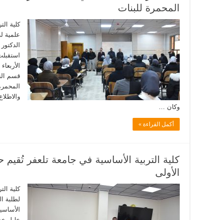
المحمرة للبنات
كلية الت
علمية لط
الدكتور 
استقبلت 
قسم النش
المحمرة 
والاطلاع
وكان …
أكمل القراءة »
كلية التربية الأساسية في جامعة تلعفر تُقيم حفل
الأولى
كلية الت
لطلبة ال
الأساسية
خليل خض