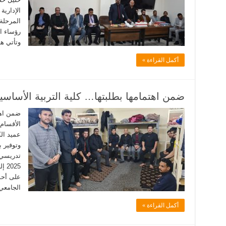
الإدارية 
المرحلة 
رؤساء ا
وتأتي ه
أكمل القراءة »
ضمن اهتمامها بطلبتها… كلية التربية الأساسية
ضمن اهتم
الأقسام 
عميد الك
وتوفير 
025
على أحو
الجامعي
أكمل القراءة »