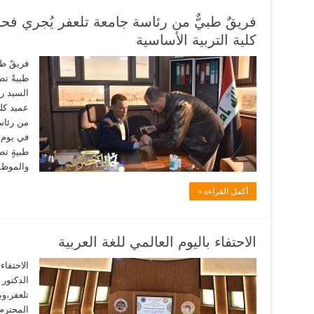
فريقٌ طبيٌّ من رئاسة جامعة تلعفر يُجري فحو
كلية التربية الأساسية
فريقٌ ط
طبيةً تط
السيد ر
عميد كلي
من رئاسة
طبيةٍ تط
والموظف
أكمل القراءة »
الاحتفاء باليوم العالمي للغة العربية
الاحتفاء
الدكتور
تلعفر،و
المحترم،